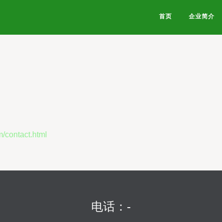
首页
企业简介
ontact.html
电话：-