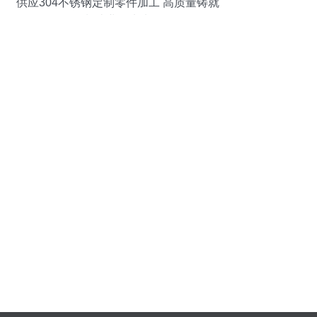
供应304不锈钢定制零件加工 高质量铸就
制造业的未来