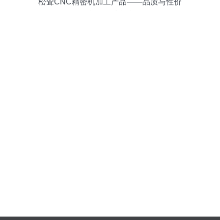
松耸CNC精密机加工产品——品质与性价
比的双重之选