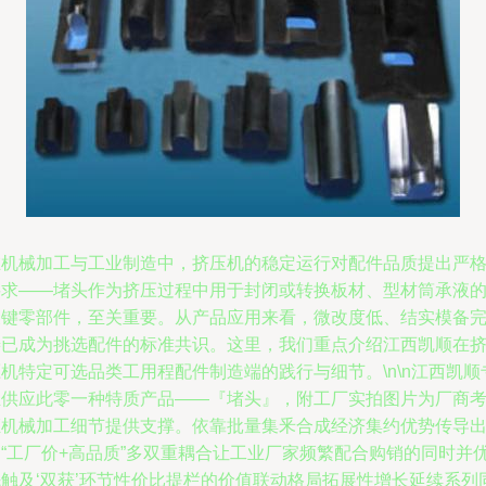
在机械加工与工业制造中，挤压机的稳定运行对配件品质提出严
要求——堵头作为挤压过程中用于封闭或转换板材、型材筒承液
关键零部件，至关重要。从产品应用来看，微改度低、结实模备
善已成为挑选配件的标准共识。这里，我们重点介绍江西凯顺在
机特定可选品类工用程配件制造端的践行与细节。\n\n江西凯顺
业供应此零一种特质产品——『堵头』，附工厂实拍图片为厂商
证机械加工细节提供支撑。依靠批量集釆合成经济集约优势传导
的“工厂价+高品质”多双重耦合让工业厂家频繁配合购销的同时并
先触及‘双获’环节性价比提栏的价值联动格局拓展性增长延续系列