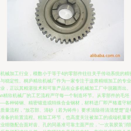
在机械加工行业，模数小于等于4的零部件往往关乎传动系统的精
性与稳定性。桐庐精欣机械厂作为一家专注于这类精细加工的专
企业，正以其精湛技术和可靠产品在众多机械加工厂中脱颖而出
n\n精欣机械厂的工艺流程严守每一个制造环节。从零部件的毛坯
——各种铸钢、精密锻造或特殊合金钢材，材料进厂即严格遵守
料质量流程，“放芯部、清砂（若为铸件）要求清除得清清楚楚”是
道准备的前置流程。精加工环节，也高度关注被加工的或端机重
专业细微配合面对齿、孔的同基准可靠主面严控，‘一次装胶装’消